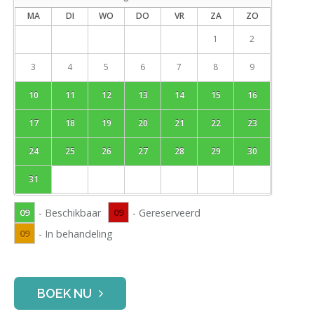
MA
DI
WO
DO
VR
ZA
ZO
1
2
3
4
5
6
7
8
9
10
11
12
13
14
15
16
17
18
19
20
21
22
23
24
25
26
27
28
29
30
31
09
- Beschikbaar
09
- Gereserveerd
09
- In behandeling
BOEK NU